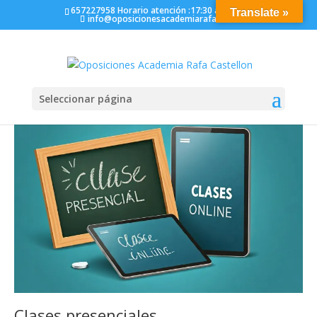
657227958
Horario atención :17:30 a 19:00
Translate »
info@oposicionesacademiarafa.com
Seleccionar página
Clases presenciales